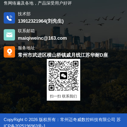
售网络遍及各地，产品深受用户好评
械臂系统，实现全方位自动化焊
切割机，因为它具有切割速度
火焰切割时自动保持割嘴与钢板
接或切割。不但降低了劳动作业
快、精度高、切割质量好、工作
的距离为某一设定高度，以提高
技术部
强度，大大提高了效率，同时可
效率高等特点，但是国产激光切
切割质量。
13912321964(刘先生)
获得稳定、可靠的高质量焊缝，
割机相对比较滞后，很多企业都
并且焊接工艺重复性、再现性
联系邮箱
选择国外的产品，成本高，这就
好，焊接质量一致性好。 各
maiqiweinc@163.com
制约了国产激光切割机的发展;加
大厂商纷纷用尽浑身解数来吸引
上它切割中厚板材有很多缺点，
服务地址
参观者的眼球。如ABB公司利用
未来解决这些问题，在有效保证
常州市武进区横山桥镇戚月线江苏华耐D座
两个机器人协同“工作”，每个机
工作效率和切割质量的同时还要
器人末端手臂均“抓”着一个如家
降低生产成本，这就促进了数控
用电视大小的显示屏，然后共同
精细等离子切割机的发展。
组成一个画面。FANUC公司推出
数控精细等离子切割机切割弧电
的两个机器人协同“焊接”篮球球
流密度高，加之旋转磁场技术的
线的展示。众所周知，篮球表面
引进，电弧稳定性好，使得切割
扫一扫 联系我们
有好多球线，这些球线的走向很
时精度非常高，精细等离子切割
好地代表了目前各种复杂焊缝的
在精密切割的同时又降低了运行
形状，如马鞍形、相贯线等。这
成本，其成本只有激光切割的三
些焊缝如果仅仅使用一个焊接机
CopyRight © 2026 版权所有：常州迈奇威数控科技有限公司
苏
分之一，所以它获得了很多行业
器人的话，是很难实现的，而如
ICP备2025196963号-1
尤其是造船业的亲睐。 数控