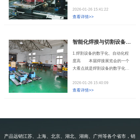
着改革开放，经济的发展，我国
工型企业来说，还是比较好的，
用的工作气体(工作气体是等离子
2026-01-26 15:41:22
数控精细等离子切割机技术也日
经济负担小，也比较实用。
弧的导电介质，又是携热体，同
查看详情>>
趋成熟，研制水平也在不断的提
数控等离子切割机的调高系统，
时还要排除切口中的熔融金属)对
高，不断有高科技产品研制并成
相信大家一点也不陌生，对于调
等离子弧的切割特性以及切割质
功推向市场使用，使得我国国产
高系统只是有初步的认识，但是
量、速度都有明显的影响。
设备成为了进口设备的强劲竞争
智能化焊接与切割设备不断升级
没有对调高系统进入深一步的研
对手，尤其是运用于造船行
究，现在数控切割机厂家来对调
1.焊割设备的数字化、自动化程
业。 数控等离子切割机主要
高系统进行详细的解释;在使用数
度高 本届焊接展览会的一个
种类有：常规等离子弧切割、双
控火焰切割机切割过程中，为保
大看点就是焊割设备的数字化、
气体等离子弧切割、水射流等离
证获得高质量的切口，割嘴到被
自动化程度高，除了焊条电弧
子弧切割、长寿命氧气等离子弧
割工件表面的高度必须保持基本
2026-01-26 15:40:09
焊、氩弧焊设备，大部分焊割设
切割、数控精细等离子切割
一致。这对于手工操作来说，会
查看详情>>
备均采用了NC数控系统和人机界
机。 现在很多造船业在船舶
显得有点困难，特别是当切割材
面，操作者可以根据不同的焊接
建造过程中都想实现精度造船和
料表面平整度不高或者切割加工
件通过人机操作界面自由设定焊
造船，因此对切割要求越来越严
环境有限的情况下，保持切割高
接参数或编制焊接程序，并将焊
格。数控精细等离子切割机的研
度稳定就更加重要。而数控火焰
接程序储存于NC控制系统，可储
制成功使得造船业追求的目标不
切割机为了弥补手工切割时高度
存焊接程序上百个，实现了智能
再是梦想。 以前很多行业要
控制不稳定问题，开发有专门的
产品远销江苏、上海、北京、湖北、湖南、广州等各个省市，销
化焊接，同时再配以机器人或机
高精度的切割都会选择数控激光
自动调高控制系统，该系统用于