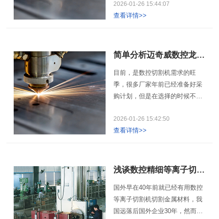
2026-01-26 15:44:07
点。等离子切割机又称等离子电
查看详情>>
源，等离子切割机是借助等离子
切割技术对金属材料进行加工的
机械。 等离子切割是利用高
温等离子电弧的热量使工件切口
简单分析迈奇威数控龙门式数控切割机的优点
处的金属部份局熔化(和蒸发)，
目前，是数控切割机需求的旺
并借高速等离子的动量排除熔融
季，很多厂家年前已经准备好采
金属以形成切口的一种加工方
购计划，但是在选择的时候不知
法。等离子切割机配合不同的工
道选择什么样的合适，在这里我
作气体可以切割各种氧气切割难
2026-01-26 15:42:50
们注重说明一些迈奇威数控龙门
以切割的金属，尤其是对于有色
查看详情>>
式数控切割机的优点：作为数控
金属(不锈钢、铝、铜、钛、镍)
切割机厂家，我们在对产品性能
切割效果更佳;其主要优点在于切
上的认识有自己的优势，龙门式
割厚度不大的金属的时候，等离
数控切割机稳定性好，在切割厚
浅谈数控精细等离子切割机的重要性
子切割速度快，尤其在切割普通
钢板上可以使用龙门切割机切割
碳素钢薄板时，速度可达氧切割
国外早在40年前就已经有用数控
出来的钢板质量效果好，但是投
法的5~6倍、切割面光洁、热变
等离子切割机切割金属材料，我
资的费用要多些，想比较而言，
形小、几乎没有热影响区。
国远落后国外企业30年，然而随
便携式数控切割机对于一般的加
等离子切割机发展到现在，可采